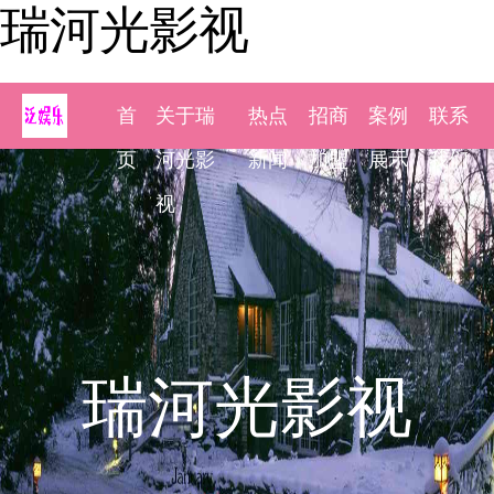
瑞河光影视
首
关于瑞
热点
招商
案例
联系
页
河光影
新闻
加盟
展示
我们
视
瑞河光影视