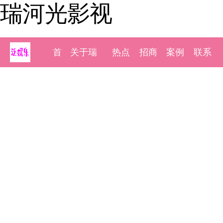
瑞河光影视
首
关于瑞
热点
招商
案例
联系
页
河光影
新闻
加盟
展示
我们
视
瑞河光影视